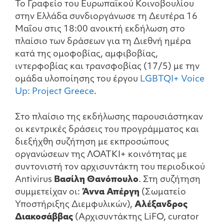
Το Γραφείο του Ευρωπαϊκού Κοινοβουλίου
στην Ελλάδα συνδιοργάνωσε τη Δευτέρα 16
Μαΐου στις 18:00 ανοικτή εκδήλωση στο
πλαίσιο των δράσεων για τη Διεθνή ημέρα
κατά της ομοφοβίας, αμφιβοβίας,
ιντερφοβίας και τρανσφοβίας (17/5) με την
ομάδα υλοποίησης του έργου
LGBTQI+ Voice
Up: Project Greece
.
Στο πλαίσιο της εκδήλωσης παρουσιάστηκαν
οι κεντρικές δράσεις του προγράμματος και
διεξήχθη συζήτηση με εκπροσώπους
οργανώσεων της ΛΟΑΤΚΙ+ κοινότητας με
συντονιστή τον αρχισυντάκτη του περιοδικού
Antivirus
Βασίλη Θανόπουλο
. Στη συζήτηση
συμμετείχαν οι:
Άννα Απέργη
(Σωματείο
Υποστήριξης Διεμφυλικών),
Αλέξανδρος
Διακοσάββας
(Αρχισυντάκτης LiFO, curator