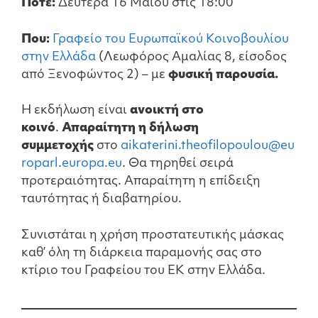
Πότε:
Δευτέρα 16 Μαΐου στις 18:00
Που:
Γραφείο του Ευρωπαϊκού Κοινοβουλίου
στην Ελλάδα
(Λεωφόρος Αμαλίας 8, είσοδος
από Ξενοφώντος 2) – με
φυσική παρουσία.
Η εκδήλωση είναι
ανοικτή στο
κοινό
.
Απαραίτητη η δήλωση
συμμετοχής
στο
aikaterini.theofilopoulou@eu
roparl.europa.eu
. Θα τηρηθεί σειρά
προτεραιότητας. Απαραίτητη η επίδειξη
ταυτότητας ή διαβατηρίου.
Συνιστάται η χρήση προστατευτικής μάσκας
καθ’ όλη τη διάρκεια παραμονής σας στο
κτίριο του Γραφείου του ΕΚ στην Ελλάδα.