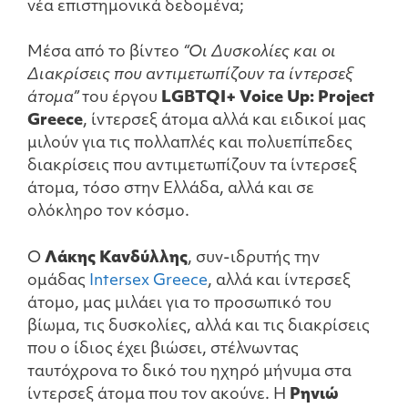
νέα επιστημονικά δεδομένα;
Μέσα από το βίντεο
“Οι Δυσκολίες και οι
Διακρίσεις που αντιμετωπίζουν τα ίντερσεξ
άτομα”
του έργου
LGBTQI+ Voice Up: Project
Greece
, ίντερσεξ άτομα αλλά και ειδικοί μας
μιλούν για τις πολλαπλές και πολυεπίπεδες
διακρίσεις που αντιμετωπίζουν τα ίντερσεξ
άτομα, τόσο στην Ελλάδα, αλλά και σε
ολόκληρο τον κόσμο.
Ο
Λάκης Κανδύλλης
, συν-ιδρυτής την
ομάδας
Intersex Greece
, αλλά και ίντερσεξ
άτομο, μας μιλάει για το προσωπικό του
βίωμα, τις δυσκολίες, αλλά και τις διακρίσεις
που ο ίδιος έχει βιώσει, στέλνωντας
ταυτόχρονα το δικό του ηχηρό μήνυμα στα
ίντερσεξ άτομα που τον ακούνε. Η
Ρηνιώ