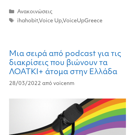
Ανακοινώσεις
ihahobit
,
Voice Up
,
VoiceUpGreece
Μια σειρά από podcast για τις
διακρίσεις που βιώνουν τα
ΛΟΑΤΚΙ+ άτομα στην Ελλάδα
28/03/2022
από
voicenm