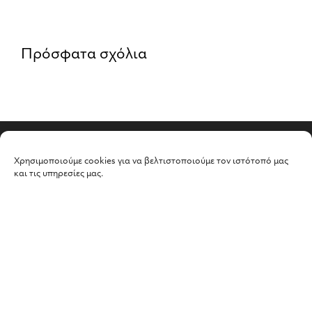
Πρόσφατα σχόλια
Πλοήγηση
Χρησιμοποιούμε cookies για να βελτιστοποιούμε τον ιστότοπό μας
και τις υπηρεσίες μας.
Podcasts
Project
Video
Αρχική
Επικοινωνία
Νέα