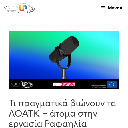
Μετάβαση
Μενού
σε
περιεχόμενο
Τι πραγματικά βιώνουν τα
ΛΟΑΤΚΙ+ άτομα στην
εργασία Ραφαηλία